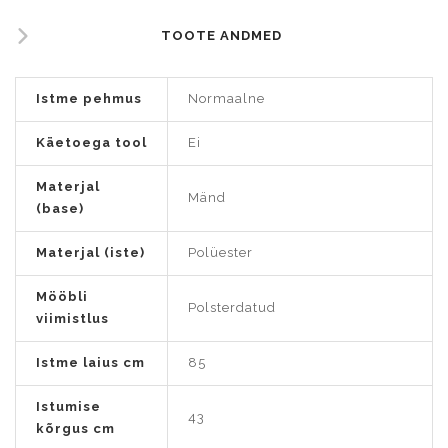
TOOTE ANDMED
Istme pehmus
Normaalne
Käetoega tool
Ei
Materjal
Mänd
(base)
Materjal (iste)
Polüester
Mööbli
Polsterdatud
viimistlus
Istme laius cm
85
Istumise
43
kõrgus cm