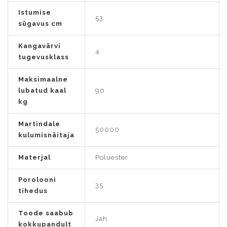
Istumise
53
sügavus cm
Kangavärvi
4
tugevusklass
Maksimaalne
lubatud kaal
90
kg
Martindale
50000
kulumisnäitaja
Materjal
Polüester
Porolooni
35
tihedus
Toode saabub
Jah
kokkupandult