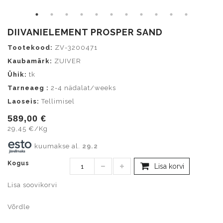
DIIVANIELEMENT PROSPER SAND
Tootekood:
ZV-3200471
Kaubamärk:
ZUIVER
Ühik:
tk
Tarneaeg :
2-4 nädalat/weeks
Laoseis:
Tellimisel
589,00 €
29,45 €/Kg
kuumakse al.
29.2
Kogus
Lisa korvi
Lisa soovikorvi
Võrdle