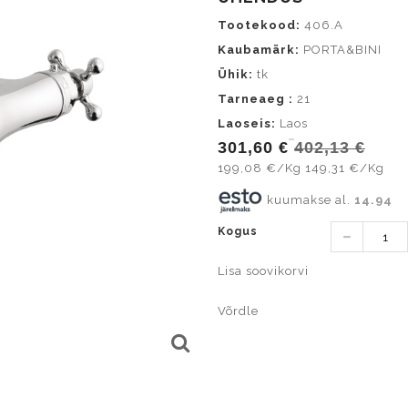
Tootekood:
406.A
Kaubamärk:
PORTA&BINI
Ühik:
tk
Tarneaeg :
21
Laoseis:
Laos
301,60 €
402,13 €
199,08 €/Kg
149,31 €/Kg
kuumakse al.
14.94
Kogus
Lisa soovikorvi
Võrdle