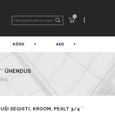
0
KÖÖK
AED
´´ ÜHENDUS
NDUS
I SEGISTI, KROOM, PEALT 3/4 ´´