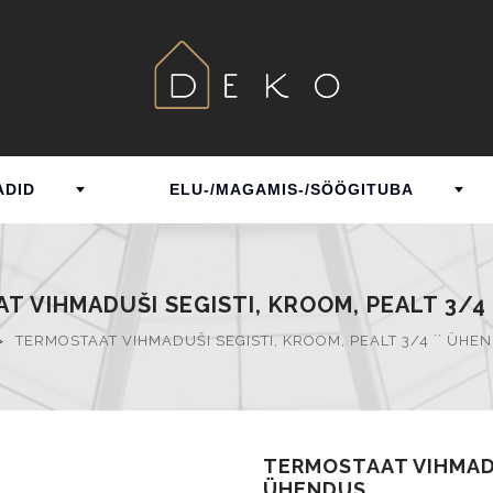
ADID
ELU-/MAGAMIS-/SÖÖGITUBA
T VIHMADUŠI SEGISTI, KROOM, PEALT 3/4 
>
TERMOSTAAT VIHMADUŠI SEGISTI, KROOM, PEALT 3/4 ´´ ÜHE
TERMOSTAAT VIHMADUŠ
ÜHENDUS