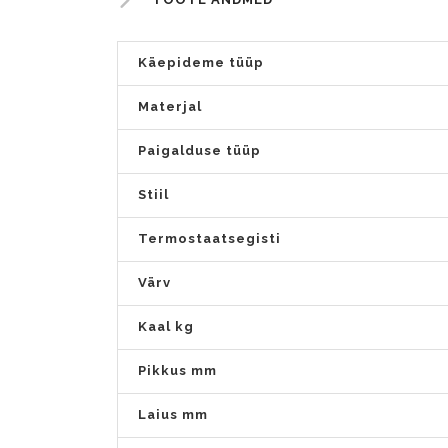
Käepideme tüüp
Materjal
Paigalduse tüüp
Stiil
Termostaatsegisti
Värv
Kaal kg
Pikkus mm
Laius mm