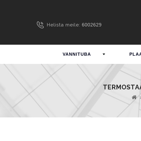
Helista meile:
6002629
VANNITUBA
PLA
TERMOSTAA