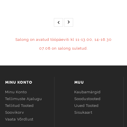
Salong on avatud tööpäeviti kl 11-13.00, 14-16.30
07.08 on salong suletud.
MINU KONTO
MUU
Minu Konto
Kaubamärgid
Tellimuste Ajalugu
Soodustooted
Tellitud Tooted
Uued Tooted
Soovikorv
Sisukaart
Vaata Võrdlust