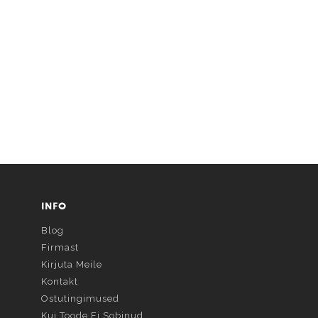
INFO
Blog
Firmast
Kirjuta Meile
Kontakt
Ostutingimused
Kui Toode Ei Sobinud