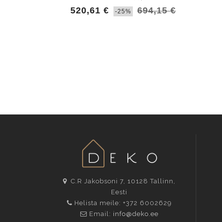
520,61 €
694,15 €
-25%
C.R Jakobsoni 7, 10128
Tallinn
,
Eesti
Helista meile:
+372 6002629
Email:
info@deko.ee