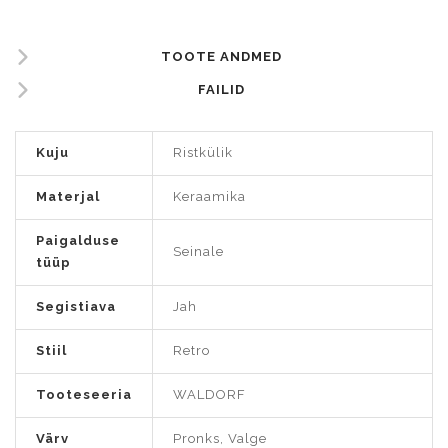
TOOTE ANDMED
FAILID
Kuju
Ristkülik
Materjal
Keraamika
Paigalduse
Seinale
tüüp
Segistiava
Jah
Stiil
Retro
Tooteseeria
WALDORF
Värv
Pronks, Valge