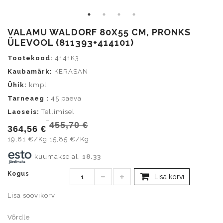
VALAMU WALDORF 80X55 CM, PRONKS
ÜLEVOOL (811393+414101)
Tootekood:
4141K3
Kaubamärk:
KERASAN
Ühik:
kmpl
Tarneaeg :
45 päeva
Laoseis:
Tellimisel
455,70 €
364,56 €
19,81 €/Kg
15,85 €/Kg
kuumakse al.
18.33
Kogus
Lisa korvi
Lisa soovikorvi
Võrdle