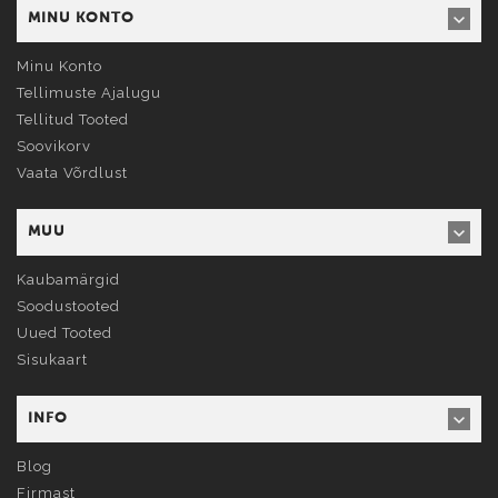
MINU KONTO
Minu Konto
Tellimuste Ajalugu
Tellitud Tooted
Soovikorv
Vaata Võrdlust
MUU
Kaubamärgid
Soodustooted
Uued Tooted
Sisukaart
INFO
Blog
Firmast