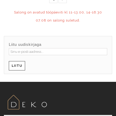
Salong on avatud tööpäeviti kl 11-13.00, 14-16.30
07.08 on salong suletud.
Liitu uudiskirjaga
LIITU